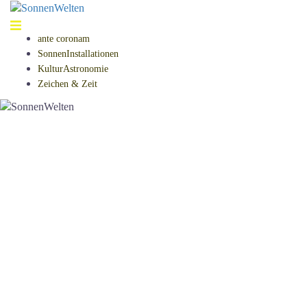
Springe
zum
Inhalt
ante coronam
SonnenInstallationen
KulturAstronomie
Zeichen & Zeit