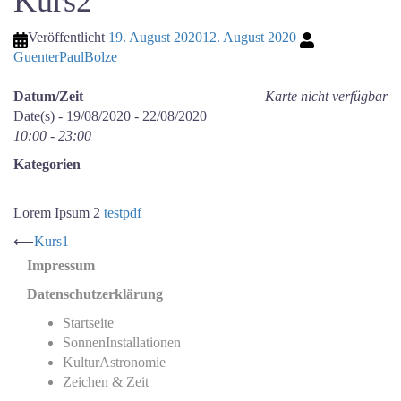
Kurs2
Veröffentlicht
19. August 2020
12. August 2020
GuenterPaulBolze
Datum/Zeit
Karte nicht verfügbar
Date(s) - 19/08/2020 - 22/08/2020
10:00 - 23:00
Kategorien
Lorem Ipsum 2
testpdf
Beitrags-
⟵
Kurs1
Navigation
Impressum
Datenschutzerklärung
Startseite
SonnenInstallationen
KulturAstronomie
Zeichen & Zeit