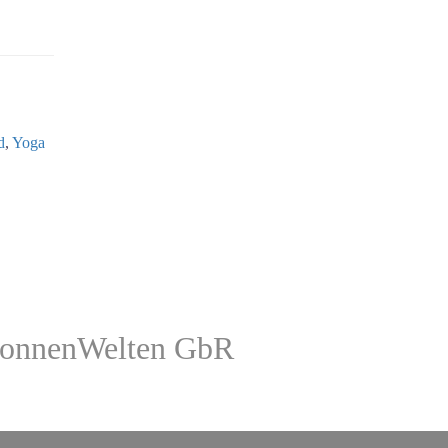
d
,
Yoga
onnenWelten GbR