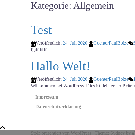
Kategorie:
Allgemein
Test
Veröffentlicht
24. Juli 2020
GuenterPaulBolze
fgdfdfdf
Hallo Welt!
Veröffentlicht
24. Juli 2020
GuenterPaulBolze
Willkommen bei WordPress. Dies ist dein erster Beitra
Impressum
Datenschutzerklärung
Stolz präsentiert von WordPress
|
Theme:
Sydney
by a